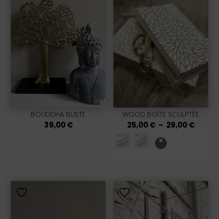
BOUDDHA BUSTE
WOOD BOÎTE SCULPTÉE
Plage
39,00
€
25,00
€
–
29,00
€
de
prix :
25,00 
à
29,00 