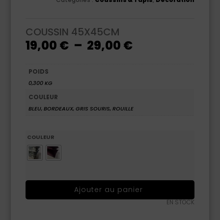
COUSSIN 45X45CM
Plage
19,00
€
–
29,00
€
de
prix :
19,00 €
à
POIDS
29,00 €
0,300 KG
COULEUR
BLEU, BORDEAUX, GRIS SOURIS, ROUILLE
COULEUR
Ajouter au panier
EN STOCK