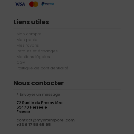
Liens utiles
Mon compte
Mon panier
Mes favoris
Retours et échanges
Mentions légales
CGV
Politique de confidentialité
Nous contacter
> Envoyer un message
72 Ruelle du Presbytère
59470 Herzeele
France
contact@myintemporel.com
+33 6 17 58 65 95