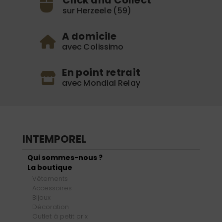
Click and Collect
sur Herzeele (59)
A domicile
avec Colissimo
En point retrait
avec Mondial Relay
INTEMPOREL
Qui sommes-nous ?
La boutique
Vêtements
Accessoires
Bijoux
Décoration
Outlet à petit prix