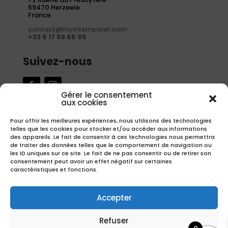
59470 Herzeele
France
contact@myintemporel.com
+33 6 17 58 65 95
Suivez-nous
Gérer le consentement
aux cookies
Newsletter
Pour offrir les meilleures expériences, nous utilisons des technologies
telles que les cookies pour stocker et/ou accéder aux informations
Inscrivez-vous à notre newsletter pour recevoir nos offres
des appareils. Le fait de consentir à ces technologies nous permettra
exclusives.
de traiter des données telles que le comportement de navigation ou
les ID uniques sur ce site. Le fait de ne pas consentir ou de retirer son
consentement peut avoir un effet négatif sur certaines
caractéristiques et fonctions.
S'inscrire
Accepter
Refuser