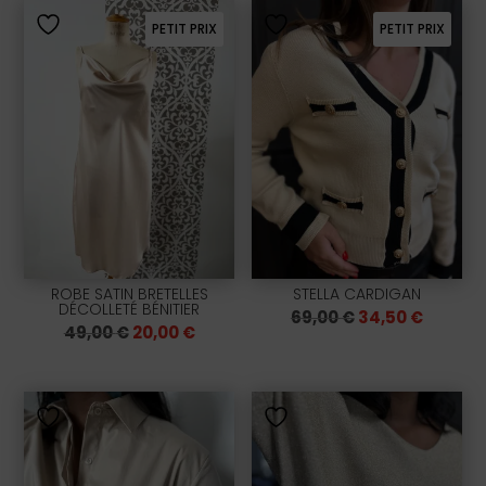
PETIT PRIX
PETIT PRIX
ROBE SATIN BRETELLES
STELLA CARDIGAN
DÉCOLLETÉ BÉNITIER
Le
Le
69,00
€
34,50
€
Le
Le
49,00
€
20,00
€
prix
prix
prix
prix
initial
actuel
initial
actuel
était :
est :
était :
est :
69,00 €.
34,50 €
49,00 €.
20,00 €.