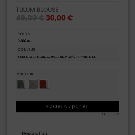
TULUM BLOUSE
Le
Le
49,00
€
30,00
€
prix
prix
initial
actuel
était :
est :
49,00 €.
30,00 €.
POIDS
0,200 KG
COULEUR
KAKI CLAIR, NOIR, OLIVE, SAUMONÉ, TERRACOTA
COULEUR
Ajouter au panier
EN STOCK
Description