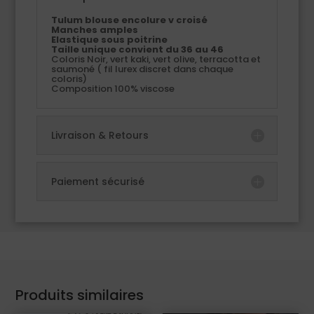
Tulum blouse encolure v croisé
Manches amples
Elastique sous poitrine
Taille unique c
onvient du 36 au 46
Coloris Noir, vert kaki, vert olive, terracotta et
saumoné ( fil lurex discret dans chaque
coloris)
Composition 100% viscose
Livraison & Retours
Paiement sécurisé
Produits similaires